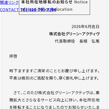
本社所在地移転のお知らせ
Notice
関連リンク
of Head Office Relocation
CONTACT
TEL:011-790-7284
2026年6月吉日
株式会社グリーン・アクティヴ
代表取締役 長根 弘篤
拝啓
時下ますますご清栄のこととお慶び申し上げます。
平素は格別のご高配を賜り、厚く御礼申し上げます。
さて、このたび株式会社グリーン・アクティヴは、業
務拡大とさらなるサービス向上に伴い、本社所在地
を移転することになりましたのでお知らせいたしま